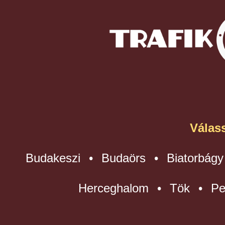
Válas
Budakeszi • Budaörs • Biatorbágy
Herceghalom • Tök • Pe